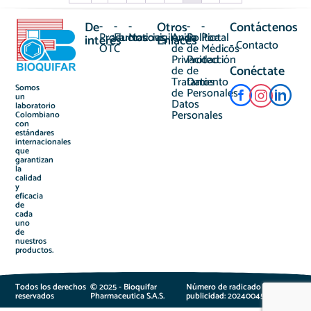
De
-
-
-
Otros
-
-
-
Contáctenos
Productos
Farmacovigilancia
Noticias
Aviso
Política
Portal
interés
Enlaces
- Contacto
OTC
de
de
Médicos
Privacidad
Protección
Conéctate
de
de
Tratamiento
Datos
Somos
de
Personales
un
Datos
laboratorio
Personales
Colombiano
con
estándares
internacionales
que
garantizan
la
calidad
y
eficacia
de
cada
uno
de
nuestros
productos.
Todos los derechos
© 2025 - Bioquifar
Número de radicado
reservados
Pharmaceutica S.A.S.
publicidad: 2024004536