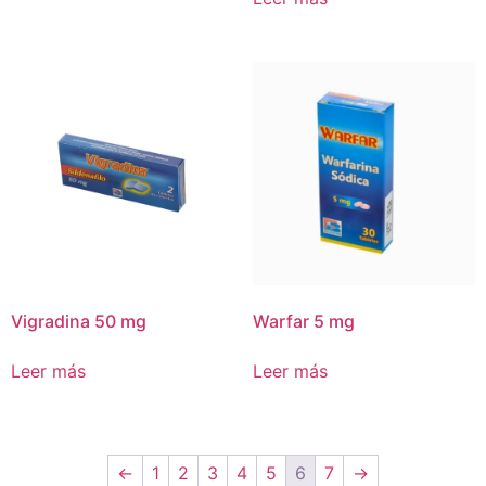
Vigradina 50 mg
Warfar 5 mg
Leer más
Leer más
←
1
2
3
4
5
6
7
→