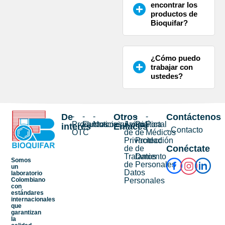
encontrar los
productos de
Bioquifar?
¿Cómo puedo
trabajar con
ustedes?
De
-
-
-
Otros
-
-
-
Contáctenos
Productos
Farmacovigilancia
Noticias
Aviso
Política
Portal
interés
Enlaces
- Contacto
OTC
de
de
Médicos
Privacidad
Protección
Conéctate
de
de
Tratamiento
Datos
Somos
de
Personales
un
Datos
laboratorio
Personales
Colombiano
con
estándares
internacionales
que
garantizan
la