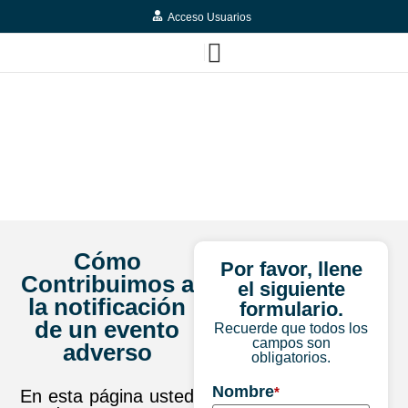
Acceso Usuarios
FARMACOVIGILANCIA
Cómo
Por favor, llene
Contribuimos a
el siguiente
la notificación
formulario.
de un evento
Recuerde que todos los
campos son
adverso
obligatorios.
Nombre
*
En esta página usted