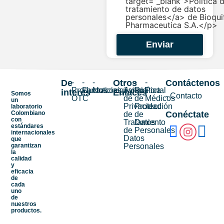
target=”_blank”>Política 
tratamiento de datos
personales</a> de Bioqui
Pharmaceutica S.A.</p>
Enviar
De
-
-
-
Otros
-
-
-
Contáctenos
Productos
Farmacovigilancia
Noticias
Aviso
Política
Portal
interés
Enlaces
Somos
- Contacto
OTC
de
de
Médicos
un
Privacidad
Protección
laboratorio
Colombiano
Conéctate
de
de
con
Tratamiento
Datos
estándares
de
Personales
internacionales
Datos
que
garantizan
Personales
la
calidad
y
eficacia
de
cada
uno
de
nuestros
productos.