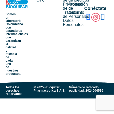
OTC
de
de
Médicos
Privacidad
Protección
Conéctate
de
de
Tratamiento
Datos
Somos
de
Personales
un
Datos
laboratorio
Personales
Colombiano
con
estándares
internacionales
que
garantizan
la
calidad
y
eficacia
de
cada
uno
de
nuestros
productos.
Todos los
© 2025 - Bioquifar
Número de radicado
derechos
Pharmaceutica S.A.S.
publicidad: 2024004536
reservados