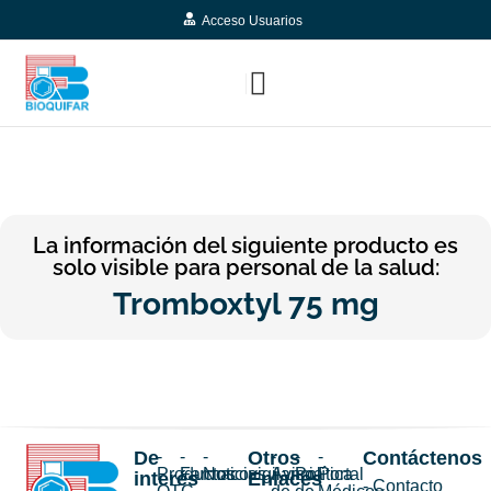
Acceso Usuarios
La información del siguiente producto es
solo visible para personal de la salud:
Tromboxtyl 75 mg
De
-
-
-
Otros
-
-
-
Contáctenos
Productos
Farmacovigilancia
Noticias
Aviso
Política
Portal
interés
Enlaces
- Contacto