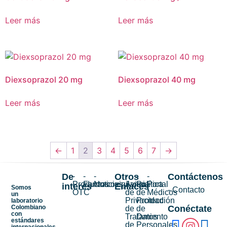
Leer más
Leer más
Diexsoprazol 20 mg
Diexsoprazol 40 mg
Leer más
Leer más
←
1
2
3
4
5
6
7
→
De
-
-
-
Otros
-
-
-
Contáctenos
Productos
Farmacovigilancia
Noticias
Aviso
Política
Portal
interés
Enlaces
Somos
- Contacto
OTC
de
de
Médicos
un
Privacidad
Protección
laboratorio
Colombiano
Conéctate
de
de
con
Tratamiento
Datos
estándares
de
Personales
internacionales