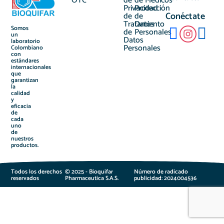
OTC
de
de
Médicos
Privacidad
Protección
Conéctate
de
de
Tratamiento
Datos
Somos
de
Personales
un
Datos
laboratorio
Personales
Colombiano
con
estándares
internacionales
que
garantizan
la
calidad
y
eficacia
de
cada
uno
de
nuestros
productos.
Todos los derechos
© 2025 - Bioquifar
Número de radicado
reservados
Pharmaceutica S.A.S.
publicidad: 2024004536