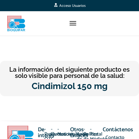
Acceso Usuarios
La información del siguiente producto es
solo visible para personal de la salud:
Cindimizol 150 mg
De
-
-
-
Otros
-
-
-
Contáctenos
Productos
Farmacovigilancia
Noticias
Aviso
Política
Portal
interés
Enlaces
- Contacto