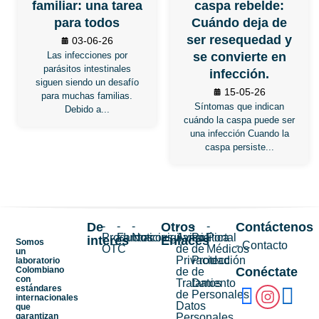
familiar: una tarea
caspa rebelde:
para todos
Cuándo deja de
ser resequedad y
03-06-26
Las infecciones por
se convierte en
parásitos intestinales
infección.
siguen siendo un desafío
15-05-26
para muchas familias.
Síntomas que indican
Debido a...
cuándo la caspa puede ser
una infección Cuando la
caspa persiste...
De
-
-
-
Otros
-
-
-
Contáctenos
Productos
Farmacovigilancia
Noticias
Aviso
Política
Portal
interés
Enlaces
Somos
- Contacto
OTC
de
de
Médicos
un
Privacidad
Protección
laboratorio
Colombiano
Conéctate
de
de
con
Tratamiento
Datos
estándares
de
Personales
internacionales
Datos
que
garantizan
Personales