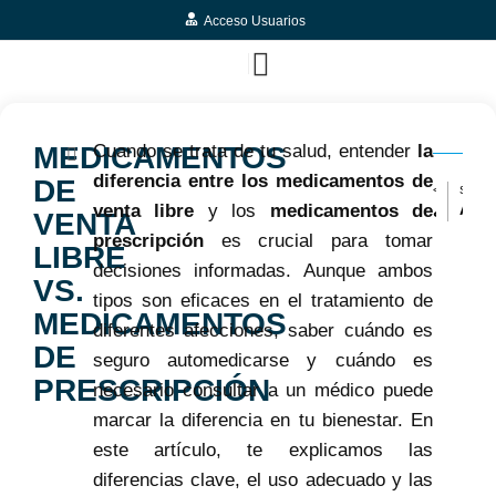
Acceso Usuarios
MEDICAMENTOS
Cuando se trata de tu salud, entender
la
diferencia entre los medicamentos de
DE
< ARTÍCULO ANTERIOR
SIGUIENTE ARTÍCULO >
venta libre
y los
medicamentos de
¿Por Qué la Farmacovigilancia Es Vital para los Laboratorios Farmacéuticos?
Antidepresivos: Entendiendo su Impacto en la Salud Mental
VENTA
prescripción
es crucial para tomar
LIBRE
decisiones informadas. Aunque ambos
VS.
tipos son eficaces en el tratamiento de
MEDICAMENTOS
diferentes afecciones, saber cuándo es
DE
seguro automedicarse y cuándo es
PRESCRIPCIÓN
necesario consultar a un médico puede
marcar la diferencia en tu bienestar. En
este artículo, te explicamos las
diferencias clave, el uso adecuado y las