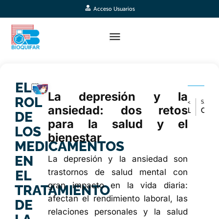
Acceso Usuarios
EL
La depresión y la
ROL
< ARTÍCULO ANTERIOR
SIGUIENTE ARTÍCULO >
ansiedad: dos retos
La importancia del botiquín familiar: qué no puede faltar
Cómo aliviar el dolor muscular de forma natural (sin recurrir siempre a pastillas)
DE
para la salud y el
LOS
bienestar
MEDICAMENTOS
EN
La depresión y la ansiedad son
trastornos de salud mental con
EL
gran impacto en la vida diaria:
TRATAMIENTO
afectan el rendimiento laboral, las
DE
relaciones personales y la salud