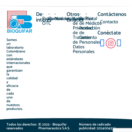
De
-
-
-
Otros
-
-
-
Contáctenos
Productos
Farmacovigilancia
Noticias
Aviso
Política
Portal
interés
Enlaces
- Contacto
OTC
de
de
Médicos
Privacidad
Protección
Conéctate
de
de
Tratamiento
Datos
Somos
de
Personales
un
Datos
laboratorio
Personales
Colombiano
con
estándares
internacionales
que
garantizan
la
calidad
y
eficacia
de
cada
uno
de
nuestros
productos.
Todos los derechos
© 2025 - Bioquifar
Número de radicado
reservados
Pharmaceutica S.A.S.
publicidad: 2024004536