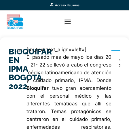
Acceso Usuarios
[ux_text text_align=»left»]
BIOQUIFAR
El pasado mes de mayo los días 20
EN
SIGUIENTE ARTÍCULO >
– 21- 22 se llevó a cabo el congreso
30 años de trayectoria Farmacéutica
IPMA
médico latinoamericano de atención
BOGOTÁ
y cuidado primario, IPMA. Donde
2022
Bioquifar
tuvo gran acercamiento
con el personal médico y las
diferentes temáticas que allí se
trataron. Temas protagónicos se
centraron en el cuidado primario,
enfermedades respiratorias,