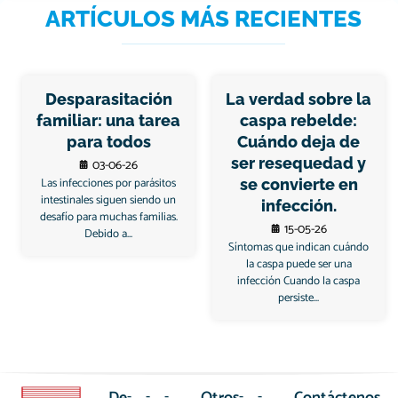
ARTÍCULOS MÁS RECIENTES
Desparasitación
La verdad sobre la
familiar: una tarea
caspa rebelde:
para todos
Cuándo deja de
ser resequedad y
03-06-26
Las infecciones por parásitos
se convierte en
intestinales siguen siendo un
infección.
desafío para muchas familias.
15-05-26
Debido a...
Síntomas que indican cuándo
la caspa puede ser una
infección Cuando la caspa
persiste...
De
-
-
-
Otros
-
-
-
Contáctenos