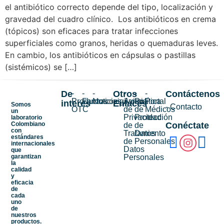
el antibiótico correcto depende del tipo, localización y
gravedad del cuadro clínico. Los antibióticos en crema
(tópicos) son eficaces para tratar infecciones
superficiales como granos, heridas o quemaduras leves.
En cambio, los antibióticos en cápsulas o pastillas
(sistémicos) se […]
De
-
-
-
Otros
-
-
-
Contáctenos
Productos
Farmacovigilancia
Noticias
Aviso
Política
Portal
interés
Enlaces
Somos
- Contacto
OTC
de
de
Médicos
un
Privacidad
Protección
laboratorio
Colombiano
Conéctate
de
de
con
Tratamiento
Datos
estándares
de
Personales
internacionales
Datos
que
garantizan
Personales
la
calidad
y
eficacia
de
cada
uno
de
nuestros
productos.