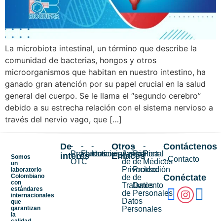
La microbiota intestinal, un término que describe la
comunidad de bacterias, hongos y otros
microorganismos que habitan en nuestro intestino, ha
ganado gran atención por su papel crucial en la salud
general del cuerpo. Se le llama el “segundo cerebro”
debido a su estrecha relación con el sistema nervioso a
través del nervio vago, que […]
De
-
-
-
Otros
-
-
-
Contáctenos
Productos
Farmacovigilancia
Noticias
Aviso
Política
Portal
interés
Enlaces
Somos
- Contacto
OTC
de
de
Médicos
un
Privacidad
Protección
laboratorio
Colombiano
Conéctate
de
de
con
Tratamiento
Datos
estándares
de
Personales
internacionales
Datos
que
garantizan
Personales
la
calidad