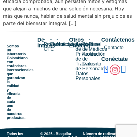
eficacia comprobada, aún persisten mitos y estigmas
que alejan a muchos de una solución necesaria. Hoy
más que nunca, hablar de salud mental sin prejuicios es
parte del bienestar integral. […]
De
-
-
-
Otros
-
-
-
Contáctenos
Productos
Farmacovigilancia
Noticias
Aviso
Política
Portal
interés
Enlaces
Somos
- Contacto
OTC
de
de
Médicos
un
Privacidad
Protección
laboratorio
Colombiano
Conéctate
de
de
con
Tratamiento
Datos
estándares
de
Personales
internacionales
Datos
que
garantizan
Personales
la
calidad
y
eficacia
de
cada
uno
de
nuestros
productos.
Todos los
© 2025 - Bioquifar
Número de radicado