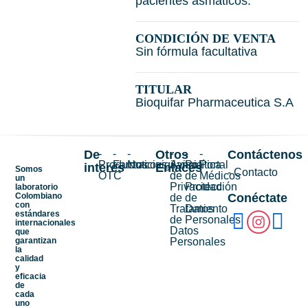
pacientes asmáticos.
CONDICIÓN DE VENTA
Sin fórmula facultativa
TITULAR
Bioquifar Pharmaceutica S.A
De
-
-
-
Otros
-
-
-
Contáctenos
Productos
Farmacovigilancia
Noticias
Aviso
Política
Portal
interés
Enlaces
Somos
- Contacto
OTC
de
de
Médicos
un
Privacidad
Protección
laboratorio
Colombiano
Conéctate
de
de
con
Tratamiento
Datos
estándares
de
Personales
internacionales
Datos
que
garantizan
Personales
la
calidad
y
eficacia
de
cada
uno