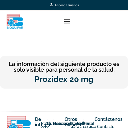
Acceso Usuarios
La información del siguiente producto es
solo visible para personal de la salud:
Prozidex 20 mg
De
-
-
-
Otros
-
-
-
Contáctenos
Productos
Farmacovigilancia
Noticias
Aviso
Política
Portal
interés
Enlaces
- Contacto