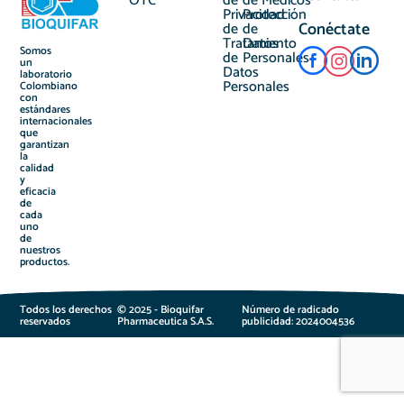
OTC
de
de
Médicos
Privacidad
Protección
Conéctate
de
de
Tratamiento
Datos
Somos
de
Personales
un
Datos
laboratorio
Personales
Colombiano
con
estándares
internacionales
que
garantizan
la
calidad
y
eficacia
de
cada
uno
de
nuestros
productos.
Todos los derechos
© 2025 - Bioquifar
Número de radicado
reservados
Pharmaceutica S.A.S.
publicidad: 2024004536