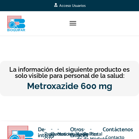
Acceso Usuarios
La información del siguiente producto es
solo visible para personal de la salud:
Metroxazide 600 mg
De
-
-
-
Otros
-
-
-
Contáctenos
Productos
Farmacovigilancia
Noticias
Aviso
Política
Portal
interés
Enlaces
- Contacto