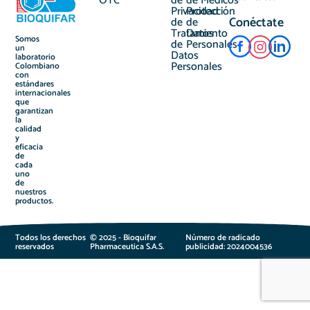
OTC
de
de
Médicos
Privacidad
Protección
Conéctate
de
de
Tratamiento
Datos
Somos
de
Personales
un
Datos
laboratorio
Personales
Colombiano
con
estándares
internacionales
que
garantizan
la
calidad
y
eficacia
de
cada
uno
de
nuestros
productos.
Todos los derechos
© 2025 - Bioquifar
Número de radicado
reservados
Pharmaceutica S.A.S.
publicidad: 2024004536