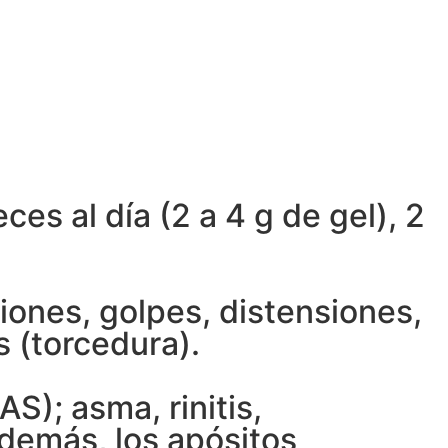
ces al día (2 a 4 g de gel), 2
siones, golpes, distensiones,
s (torcedura).
S); asma, rinitis,
demás, los apósitos