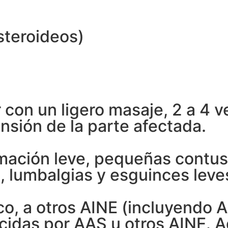
steroideos)
r con un ligero masaje, 2 a 4 ve
nsión de la parte afectada.
flamación leve, pequeñas contu
s, lumbalgias y esguinces leve
o, a otros AINE (incluyendo AA
cidas por AAS u otros AINE. A