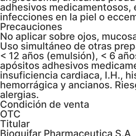
adhesivos medicamentosos, en
infecciones en la piel o ecce
Precauciones
No aplicar sobre ojos, mucosa
Uso simultáneo de otras prepar
< 12 años (emulsión), < 6 añ
apósitos adhesivos medicame
insuficiencia cardiaca, I.H., h
hemorrágica y ancianos. Rie
alergias.
Condición de venta
OTC
Titular
Bioquifar Pharmaceutica S.A