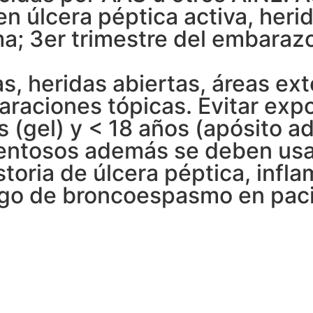
 úlcera péptica activa, heri
ma; 3er trimestre del embaraz
s, heridas abiertas, áreas ext
aciones tópicas. Evitar exposi
os (gel) y < 18 años (apósito
ntosos además se deben usar 
istoria de úlcera péptica, infla
sgo de broncoespasmo en paci