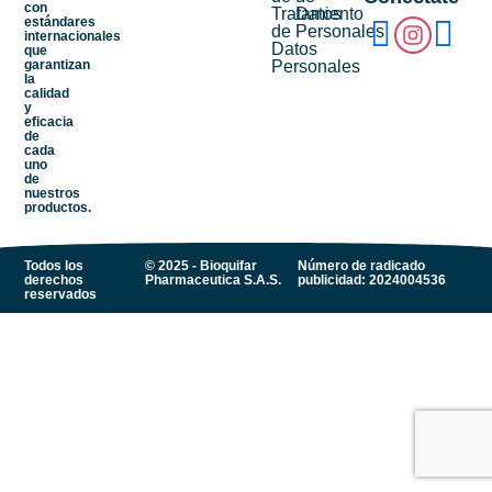
con
Tratamiento
Datos
estándares
de
Personales
internacionales
Datos
que
garantizan
Personales
la
calidad
y
eficacia
de
cada
uno
de
nuestros
productos.
Todos los
© 2025 - Bioquifar
Número de radicado
derechos
Pharmaceutica S.A.S.
publicidad: 2024004536
reservados