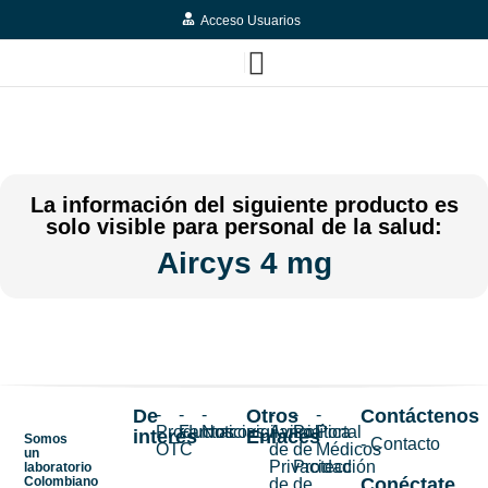
Acceso Usuarios
La información del siguiente producto es
solo visible para personal de la salud:
Aircys 4 mg
De
-
-
-
Otros
-
-
-
Contáctenos
Productos
Farmacovigilancia
Noticias
Aviso
Política
Portal
interés
Enlaces
Somos
- Contacto
OTC
de
de
Médicos
un
Privacidad
Protección
laboratorio
Colombiano
Conéctate
de
de