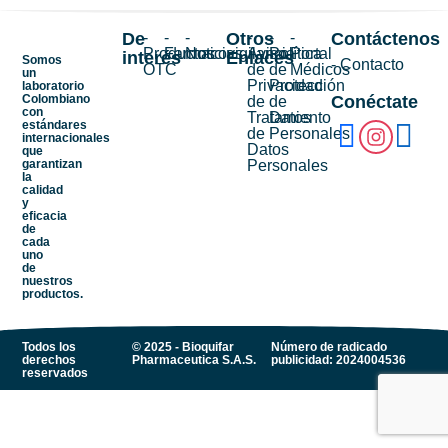
De
-
-
-
Otros
-
-
-
Contáctenos
Productos
Farmacovigilancia
Noticias
Aviso
Política
Portal
interés
Enlaces
Somos
- Contacto
OTC
de
de
Médicos
un
Privacidad
Protección
laboratorio
Colombiano
Conéctate
de
de
con
Tratamiento
Datos
estándares
de
Personales
internacionales
Datos
que
garantizan
Personales
la
calidad
y
eficacia
de
cada
uno
de
nuestros
productos.
Todos los
© 2025 - Bioquifar
Número de radicado
derechos
Pharmaceutica S.A.S.
publicidad: 2024004536
reservados