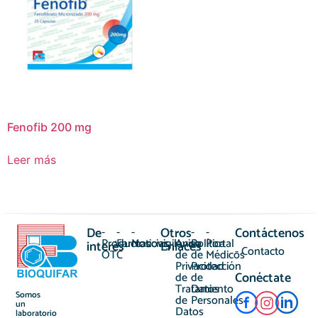
Fenofib 200 mg
Leer más
De
-
-
-
Otros
-
-
-
Contáctenos
Productos
Farmacovigilancia
Noticias
Aviso
Política
Portal
interés
Enlaces
- Contacto
OTC
de
de
Médicos
Privacidad
Protección
Conéctate
de
de
Tratamiento
Datos
Somos
de
Personales
un
Datos
laboratorio